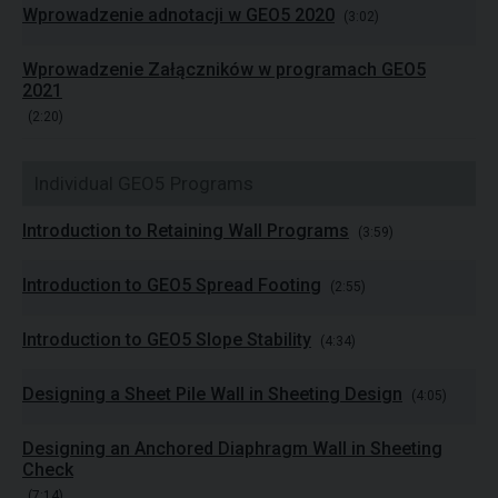
Wprowadzenie adnotacji w GEO5 2020
(3:02)
Wprowadzenie Załączników w programach GEO5
2021
(2:20)
Individual GEO5 Programs
Introduction to Retaining Wall Programs
(3:59)
Introduction to GEO5 Spread Footing
(2:55)
Introduction to GEO5 Slope Stability
(4:34)
Designing a Sheet Pile Wall in Sheeting Design
(4:05)
Designing an Anchored Diaphragm Wall in Sheeting
Check
(7:14)