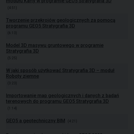
modułu Karty w programie GEO5 Stratygrafia 3D
(4:51)
Tworzenie przekrojów geologicznych za pomocą
programu GEO5 Stratygrafia 3D
(6:13)
Model 3D masywu gruntowego w programie
Stratygrafia 3D
(5:25)
W jaki sposób użytkować Stratygrafia 3D – moduł
Roboty ziemne
(3:23)
Importowanie map geologicznych i danych z badań
terenowych do programu GEO5 Stratygrafia 3D
(1:14)
GEO5 a geotechniczny BIM
(4:21)