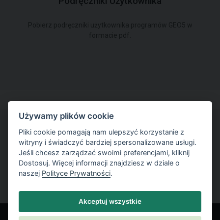
Podręczniki Użytkownika
Pobierz podręczniki użytkownika programów GEO5 w
formacie pdf.
Używamy plików cookie
Pliki cookie pomagają nam ulepszyć korzystanie z
Wypróbuj bezpłatnie GEO5 oprogramowanie
witryny i świadczyć bardziej spersonalizowane usługi.
Jeśli chcesz zarządzać swoimi preferencjami, kliknij
Bezpłatna wersja próbna
Dostosuj. Więcej informacji znajdziesz w dziale o
naszej
Polityce Prywatności
.
Akceptuj wszystkie