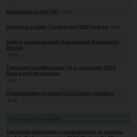
Introduction to Pile CPT
(3:09)
Designing a Utility Tunnel in the FEM Program
(5:45)
Analiza przepływu wody w programie Stateczność
zbocza
(2:55)
Tworzenie projektu ściany 3D w programie GEO5
Ściana prefabrykowana
(2:59)
Przedstawiamy program GEO5 Edytor rysunków
(2:40)
Geologia i Stratygrafia
Tworzenie dokumentacji geologicznych za pomocą