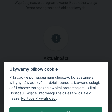
Wypróbuj nasze oprogramowanie. Bezpłatna wersja
Demo bez ograniczeń obliczeniowych.
Aktualności
Używamy plików cookie
Bądź na bieżąco, sprawdź nowe wersje oprogramowania i
oferty.
Pliki cookie pomagają nam ulepszyć korzystanie z
witryny i świadczyć bardziej spersonalizowane usługi.
Jeśli chcesz zarządzać swoimi preferencjami, kliknij
Dostosuj. Więcej informacji znajdziesz w dziale o
naszej
Polityce Prywatności
.