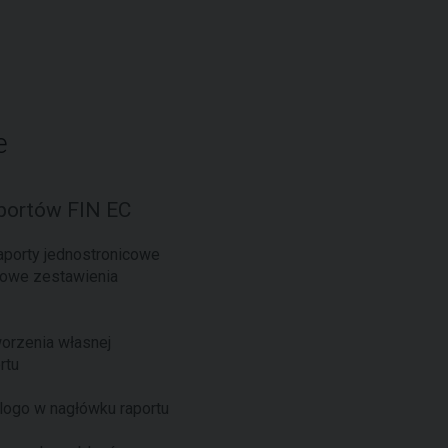
e
aportów FIN EC
raporty jednostronicowe
sowe zestawienia
orzenia własnej
rtu
z logo w nagłówku raportu