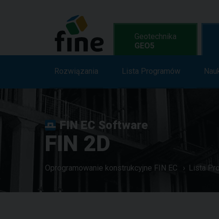
Geotechnika
GEO5
Rozwiązania
Rozwiązania
Cechy
Lista Programów
Lista Program
Nau
FIN EC Software
FIN 2D
Oprogramowanie konstrukcyjne FIN EC
Lista P