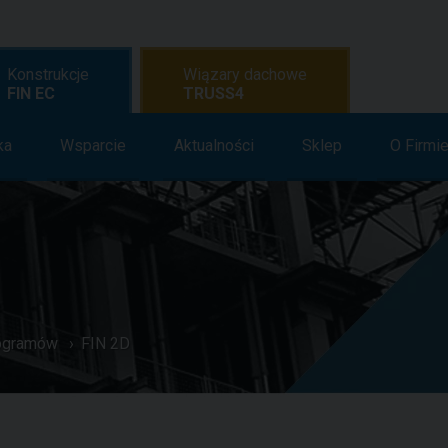
Konstrukcje
Wiązary dachowe
FIN EC
TRUSS4
ów
ka
Nauka
Wsparcie
Wsparcie
Aktualności
Aktualności
Sklep
O Firmi
Sklep
rogramów
FIN 2D