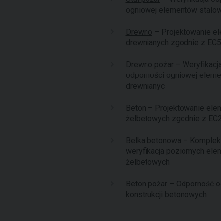
ogniowej elementów stalo
Drewno
– Projektowanie e
drewnianych zgodnie z EC5
Drewno pożar
– Weryfikacj
odporności ogniowej elem
drewnianyc
Beton
– Projektowanie ele
żelbetowych zgodnie z EC
Belka betonowa
– Komple
weryfikacja poziomych el
żelbetowych
Beton pożar
– Odporność o
konstrukcji betonowych