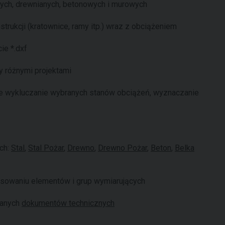
wych, drewnianych, betonowych i murowych
rukcji (kratownice, ramy itp.) wraz z obciążeniem
ie *.dxf
y różnymi projektami
e wykluczanie wybranych stanów obciążeń, wyznaczanie
ch:
Stal
,
Stal Pożar
,
Drewno
,
Drewno Pożar
,
Beton
,
Belka
tosowaniu elementów i grup wymiarujących
wanych
dokumentów technicznych