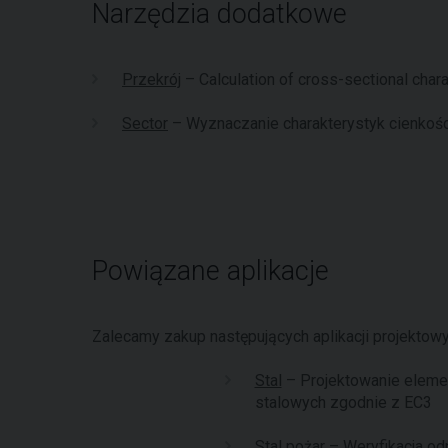
Narzędzia dodatkowe
Przekrój
– Calculation of cross-sectional chara
Sector
– Wyznaczanie charakterystyk cienkoś
Powiązane aplikacje
Zalecamy zakup następujących aplikacji projekto
Stal
– Projektowanie elem
stalowych zgodnie z EC3
Stal pożar
– Weryfikacja od