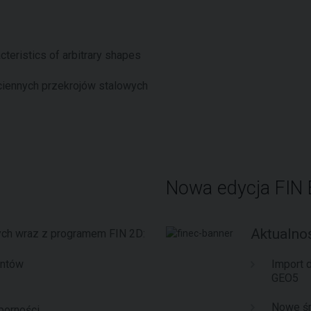
cteristics of arbitrary shapes
ciennych przekrojów stalowych
Nowa edycja FIN
Aktualnoś
wych wraz z programem FIN 2D:
entów
Import 
GEO5
Nowe ś
porności