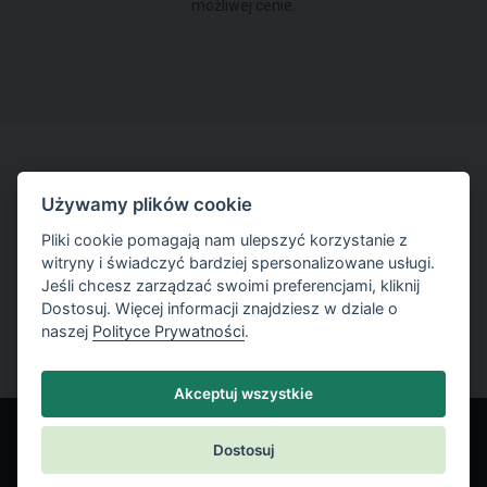
możliwej cenie.
Używamy plików cookie
Spróbuj pracować w najnowszej wersji
Pliki cookie pomagają nam ulepszyć korzystanie z
witryny i świadczyć bardziej spersonalizowane usługi.
Jeśli chcesz zarządzać swoimi preferencjami, kliknij
Bezpłatna wersja próbna
Dostosuj. Więcej informacji znajdziesz w dziale o
naszej
Polityce Prywatności
.
Bez ograniczeń analizy i bezpłatne.
Akceptuj wszystkie
Dostosuj
© Fine spol. s r.o.