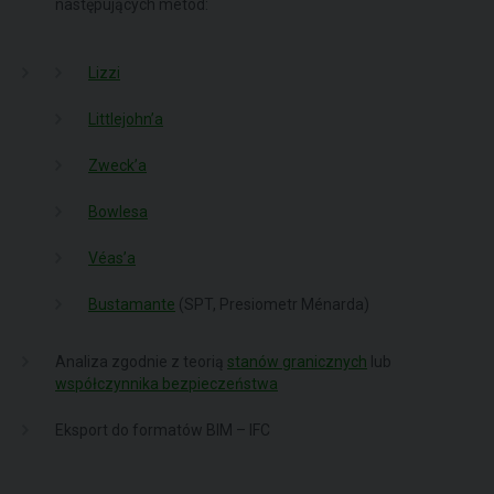
następujących metod:
Lizzi
Littlejohn’a
Zweck’a
Bowlesa
Véas’a
Bustamante
(SPT, Presiometr Ménarda)
Analiza zgodnie z teorią
stanów granicznych
lub
współczynnika bezpieczeństwa
Eksport do formatów BIM – IFC