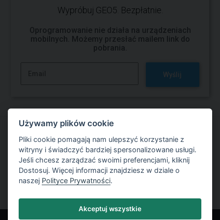
Wypróbuj GEO5. Bezpłatnie.
Oprogramowanie nie działa na urządzeniach
mobilnych. Możemy przesłać mailem link do
pobrania.
Wyślij
Używamy plików cookie
Pliki cookie pomagają nam ulepszyć korzystanie z
Wypróbuj bezpłatnie GEO5 oprogramowanie
witryny i świadczyć bardziej spersonalizowane usługi.
Jeśli chcesz zarządzać swoimi preferencjami, kliknij
Bezpłatna wersja próbna
Dostosuj. Więcej informacji znajdziesz w dziale o
naszej
Polityce Prywatności
.
Akceptuj wszystkie