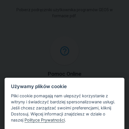
Pobierz podręczniki użytkownika programów GEO5 w
formacie pdf.
Pomoc Online
Używamy plików cookie
Skorzystaj online z kontekstowego podręcznika
użytkownika do programów GEO5.
Pliki cookie pomagają nam ulepszyć korzystanie z
witryny i świadczyć bardziej spersonalizowane usługi.
Jeśli chcesz zarządzać swoimi preferencjami, kliknij
Dostosuj. Więcej informacji znajdziesz w dziale o
naszej
Polityce Prywatności
.