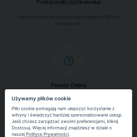
Podręczniki Użytkownika
Pobierz podręczniki użytkownika programów GEO5 w
formacie pdf.
Pomoc Online
Używamy plików cookie
Skorzystaj online z kontekstowego podręcznika
użytkownika do programów GEO5.
Pliki cookie pomagają nam ulepszyć korzystanie z
witryny i świadczyć bardziej spersonalizowane usługi.
Jeśli chcesz zarządzać swoimi preferencjami, kliknij
Dostosuj. Więcej informacji znajdziesz w dziale o
naszej
Polityce Prywatności
.