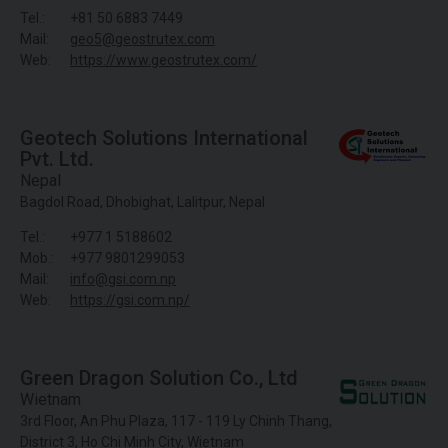
Tel.:
+81 50 6883 7449
Mail:
geo5@geostrutex.com
Web:
https://www.geostrutex.com/
Geotech Solutions International
Pvt. Ltd.
Nepal
Bagdol Road, Dhobighat, Lalitpur, Nepal
Tel.:
+977 1 5188602
Mob.:
+977 9801299053
Mail:
info@gsi.com.np
Web:
https://gsi.com.np/
Green Dragon Solution Co., Ltd
Wietnam
3rd Floor, An Phu Plaza, 117 - 119 Ly Chinh Thang,
District 3, Ho Chi Minh City, Wietnam