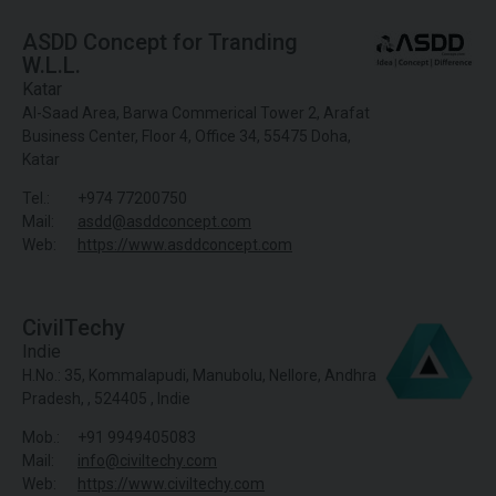
ASDD Concept for Tranding
W.L.L.
Katar
Al-Saad Area, Barwa Commerical Tower 2, Arafat
Business Center, Floor 4, Office 34, 55475 Doha,
Katar
Tel.:
+974 77200750
Mail:
asdd@asddconcept.com
Web:
https://www.asddconcept.com
CivilTechy
Indie
H.No.: 35, Kommalapudi, Manubolu, Nellore, Andhra
Pradesh, , 524405 , Indie
Mob.:
+91 9949405083
Mail:
info@civiltechy.com
Web:
https://www.civiltechy.com