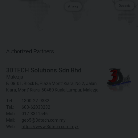
Oceania
Afryka
Authorized Partners
3DTECH Solutions Sdn Bhd
Malezja
B‐08‐01, Block B, Plaza Mont’ Kiara, No 2, Jalan
Kiara, Mont’ Kiara, 50480 Kuala Lumpur, Malezja
Tel.:
1300-22-9332
Tel.:
603-62033232
Mob.:
017-3311546
Mail:
geo5@3dtech.com.my
Web:
https://www.3dtech.com.my/