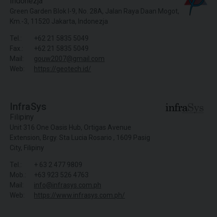
Indonezja
Green Garden Blok I-9, No. 28A, Jalan Raya Daan Mogot,
Km.-3, 11520 Jakarta, Indonezja
Tel.:
+62 21 5835 5049
Fax.:
+62 21 5835 5049
Mail:
gouw2007@gmail.com
Web:
https://geotech.id/
InfraSys
Filipiny
Unit 316 One Oasis Hub, Ortigas Avenue
Extension, Brgy. Sta Lucia Rosario , 1609 Pasig
City, Filipiny
Tel.:
+ 63 2 477 9809
Mob.:
+63 923 526 4763
Mail:
info@infrasys.com.ph
Web:
https://www.infrasys.com.ph/