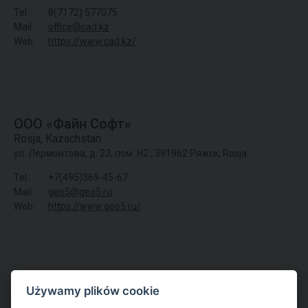
Tel.:
8(7172) 577075
Mail:
office@cad.kz
Web:
https://www.cad.kz/
ООО «Файн Софт»
Rosja
,
Kazachstan
ул. Лермонтова, д. 23, пом. Н2 , 391962 Ряжск, Rosja
Tel.:
+7(495)369-45-67
Mail:
geo5@geo5.ru
Web:
https://www.geo5.ru/
Używamy plików cookie