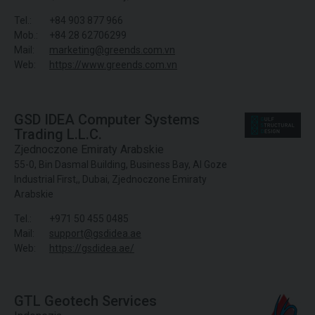
Tel.:
+84 903 877 966
Mob.:
+84 28 62706299
Mail:
marketing@greends.com.vn
Web:
https://www.greends.com.vn
GSD IDEA Computer Systems
Trading L.L.C.
Zjednoczone Emiraty Arabskie
55-0, Bin Dasmal Building, Business Bay, Al Goze
Industrial First,, Dubai, Zjednoczone Emiraty
Arabskie
Tel.:
+971 50 455 0485
Mail:
support@gsdidea.ae
Web:
https://gsdidea.ae/
GTL Geotech Services