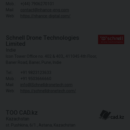
Mob.:
+(44) 7906270101
Mail:
contact@nhance-eng.com
Web:
https://nhance-digital.com/
Schnell Drone Technologies
Limited
Indie
Icon Tower Office no. 402 & 403,, 411045 4th Floor,
Baner Road, Baner, Pune, Indie
Tel.:
+91 9823123633
Mob.:
+91 9503666660
Mail:
info@Schnelldronetech.com
Web:
https://schnelldronetech.com/
TOO CAD.kz
Kazachstan
st. Pushkina, 6/1 , Astana, Kazachstan