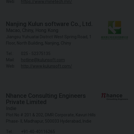
Web:
https://www.minetech.mn/
Nanjing Kulun software Co., Ltd.
Macao
,
Chiny
,
Hong Kong
Jiangsu Yuhuatai District West Spring Road, 1
Floor, North Building, Nanjing, Chiny
Tel.:
025 - 52375135
Mail:
hotline@kulunsoft.com
Web:
http://www.kulunsoft.com/
Nhance Consulting Engineers
Private Limited
Indie
Plot No # 201 & 202, DMR Corporate, Kavuri Hills
Phase- II, Madhapur, 500033 Hyderabad, Indie
Tel.:
+91-40-40116265