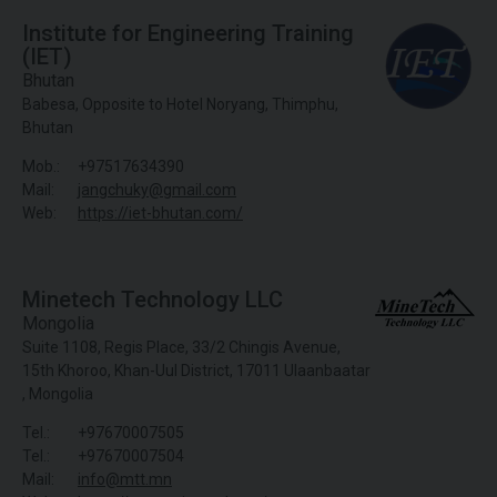
Institute for Engineering Training
(IET)
Bhutan
Babesa, Opposite to Hotel Noryang, Thimphu,
Bhutan
Mob.:
+97517634390
Mail:
jangchuky@gmail.com
Web:
https://iet-bhutan.com/
Minetech Technology LLC
Mongolia
Suite 1108, Regis Place, 33/2 Chingis Avenue,
15th Khoroo, Khan-Uul District, 17011 Ulaanbaatar
, Mongolia
Tel.:
+97670007505
Tel.:
+97670007504
Mail:
info@mtt.mn