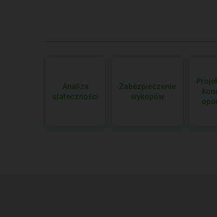
Proje
Analiza
Zabezpieczenie
kons
stateczności
wykopów
opo