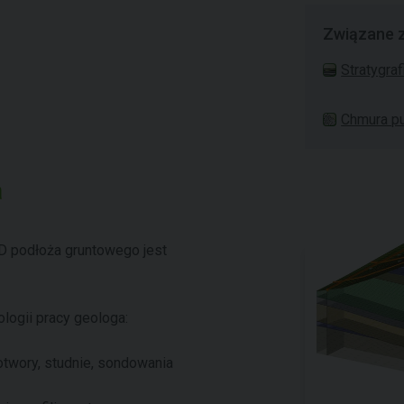
Związane 
Stratygraf
Chmura p
a
 podłoża gruntowego jest
ogii pracy geologa:
twory, studnie, sondowania