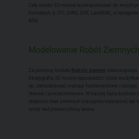
Cały model 3D można wyeksportować do innych p
formatach; tj. IFC, DWG, DXF, LandXML, a następn
BIM.
Modelowanie Robót Ziemnyc
Za pomocą modułu
Roboty ziemne
stanowiącego 
Stratygrafia 3D można wprowadzić różne modyfik
np. zamodelować wykopy fundamentowe i nasypy 
liniowe i powierzchniowe. W każdej fazie budowy 
objętości mas ziemnych (nasypów/wykopów) lub w
wody nad powierzchnią terenu.