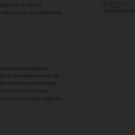
rogramów w różnych
ie wykorzystać w modelowaniu
h
rozszerzenie programu
acje do gotowego modelu 3D,
lub modelować konstrukcje
możliwe jest obliczenie
yznaczenie zmiany objętości