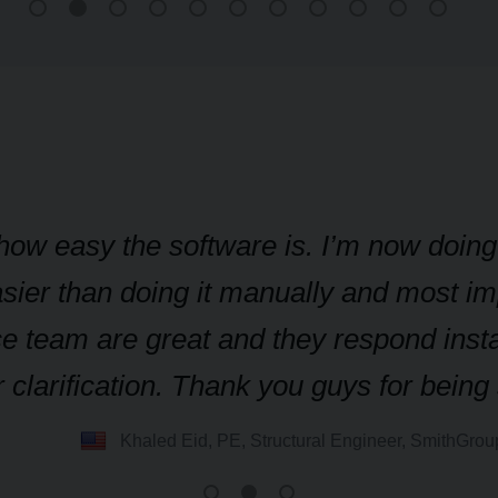
t how easy the software is. I’m now doin
sier than doing it manually and most imp
e team are great and they respond insta
 clarification. Thank you guys for bein
Khaled Eid, PE, Structural Engineer, SmithGro