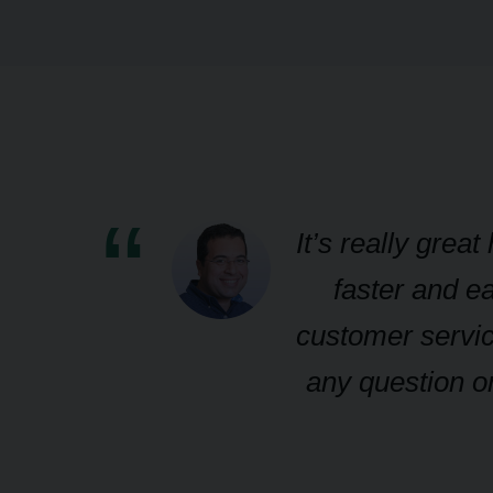
s
It’s really grea
faster and ea
d-
customer servic
any question or