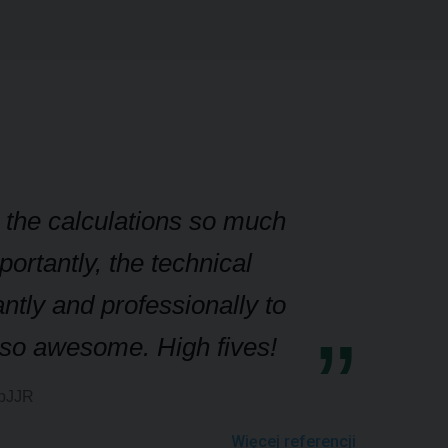
g the calculations so much
ortantly, the technical
ntly and professionally to
g so awesome. High fives!
upJJR
Więcej referencji