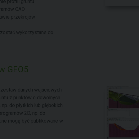
e profili gruntu
gramów CAD
awie przekrojów
zostać wykorzystane do
ów GEO5
 zestaw danych wejściowych
runtu z punktów o dowolnych
p. do płytkich lub głębokich
programów 2D, np. do
dane mogą być publikowane w