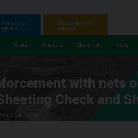
Konstrukcje
Wiązary dachowe
FIN EC
TRUSS4
Nauka
Wsparcie
Aktualności
Sklep
forcement with nets o
e Sheeting Check and S
Samouczki wideo