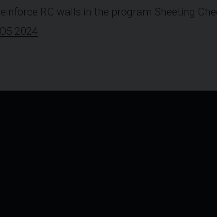
einforce RC walls in the program Sheeting Che
O5 2024
.