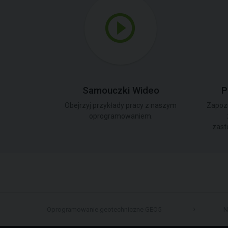
Samouczki Wideo
P
Obejrzyj przykłady pracy z naszym
Zapozn
oprogramowaniem.
zast
Oprogramowanie geotechniczne GEO5
N