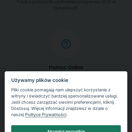
Pobierz podręczniki użytkownika programów GEO5 w
formacie pdf.
Pomoc Online
Używamy plików cookie
Skorzystaj online z kontekstowego podręcznika
użytkownika do programów GEO5.
Pliki cookie pomagają nam ulepszyć korzystanie z
witryny i świadczyć bardziej spersonalizowane usługi.
Jeśli chcesz zarządzać swoimi preferencjami, kliknij
Dostosuj. Więcej informacji znajdziesz w dziale o
naszej
Polityce Prywatności
.
Akceptuj wszystkie