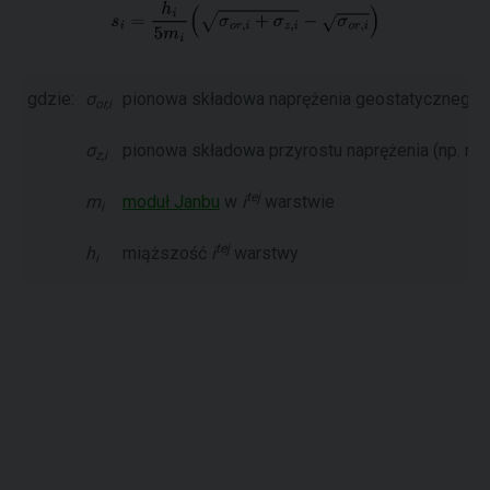
gdzie:
σ
pionowa składowa naprężenia geostatycznego 
or,i
σ
pionowa składowa przyrostu naprężenia (np. nap
z,i
tej
m
moduł Janbu
w
i
warstwie
i
tej
h
miąższość
i
warstwy
i