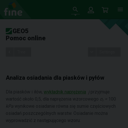
GEO5
Pomoc online
Tree
Settings
Analiza osiadania dla piasków i pyłów
Dla piasków i iłów,
wykładnik naprężenia
j
przyjmuje
wartość około 0,5, dla naprężenia wzorcowego
σ
=
100
r
kPa
wynikowe osiadanie równa się sumie częściowych
osiadań poszczególnych warstw. Osiadanie można
wyprowadzić z następującego wzoru: