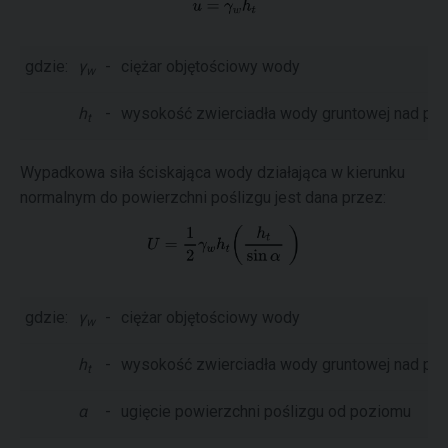
gdzie:
γ
-
ciężar objętościowy wody
w
h
-
wysokość zwierciadła wody gruntowej nad po
t
Wypadkowa siła ściskająca wody działająca w kierunku
normalnym do powierzchni poślizgu jest dana przez:
gdzie:
γ
-
ciężar objętościowy wody
w
h
-
wysokość zwierciadła wody gruntowej nad po
t
α
-
ugięcie powierzchni poślizgu od poziomu