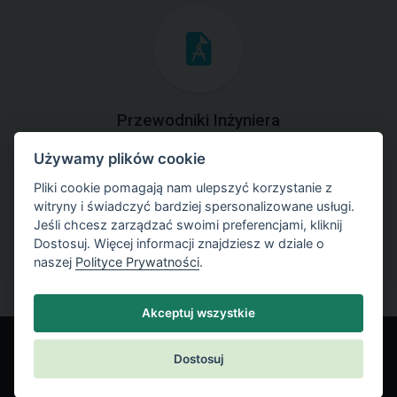
Przewodniki Inżyniera
Używamy plików cookie
Zapoznaj się z przykładami rozwiązań zadań
geotechnicznych z zastosowaniem programów GEO5.
Pliki cookie pomagają nam ulepszyć korzystanie z
witryny i świadczyć bardziej spersonalizowane usługi.
Jeśli chcesz zarządzać swoimi preferencjami, kliknij
Dostosuj. Więcej informacji znajdziesz w dziale o
naszej
Polityce Prywatności
.
Akceptuj wszystkie
Dostosuj
© Fine spol. s r.o.