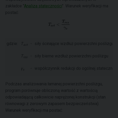
zakładce "
Analiza stateczności
". Warunek weryfikacji ma
postać:
gdzie:
T
-
siły ścinające wzdłuż powierzchni poślizgu (
act
T
-
siły bierne wzdłuż powierzchni poślizgu
res
γ
-
współczynnik redukcji do ogólnej statecznośc
s
Podczas analizowania łamanej powierzchni poślizgu,
program porównuje obliczoną wartość z wartością
odpowiadającą całkowicie naprężonej konstrukcji (stan
równowagi z zerowym zapasem bezpieczeństwa).
Warunek weryfikacji ma postać: