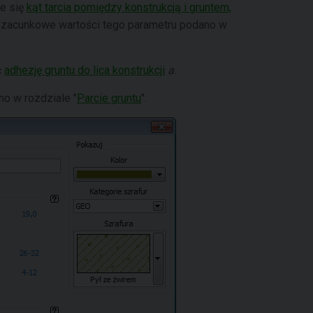
je się
kąt tarcia pomiędzy konstrukcją i gruntem,
i. Szacunkowe wartości tego parametru podano w
ć
adhezję gruntu do lica konstrukcji
a
.
o w rozdziale "
Parcie gruntu
".