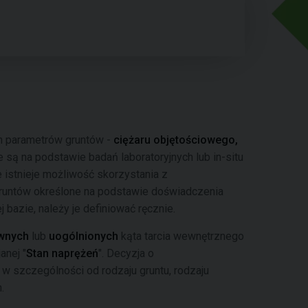
h parametrów gruntów -
ciężaru objętościowego,
e są na podstawie badań laboratoryjnych lub in-situ
e istnieje możliwość skorzystania z
gruntów określone na podstawie doświadczenia
j bazie, należy je definiować ręcznie.
ywnych
lub
uogólnionych
kąta tarcia wewnętrznego
anej "
Stan naprężeń
". Decyzja o
w szczególności od rodzaju gruntu, rodzaju
.