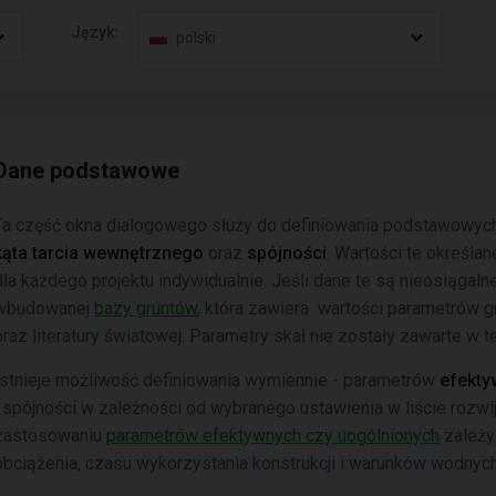
Język:
polski
Dane podstawowe
Ta część okna dialogowego służy do definiowania podstawowyc
kąta tarcia wewnętrznego
oraz
spójności
. Wartości te określan
dla każdego projektu indywidualnie. Jeśli dane te są nieosiągaln
wbudowanej
bazy gruntów
, która zawiera wartości parametrów 
oraz literatury światowej. Parametry skał nie zostały zawarte w te
Istnieje możliwość definiowania wymiennie - parametrów
efekt
i spójności w zależności od wybranego ustawienia w liście rozwij
zastosowaniu
parametrów efektywnych czy uogólnionych
zależy 
obciążenia, czasu wykorzystania konstrukcji i warunków wodnych