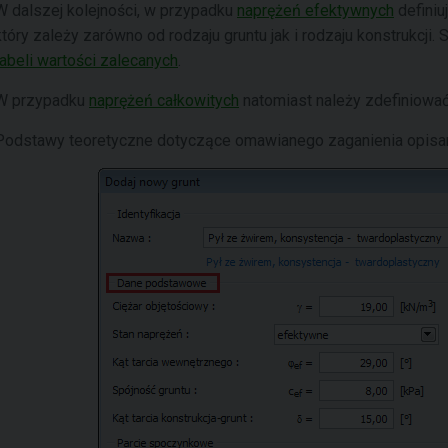
W dalszej kolejności, w przypadku
naprężeń efektywnych
definiu
który zależy zarówno od rodzaju gruntu jak i rodzaju konstrukcj
tabeli wartości zalecanych
.
W przypadku
naprężeń całkowitych
natomiast należy zdefiniowa
Podstawy teoretyczne dotyczące omawianego zaganienia opisan