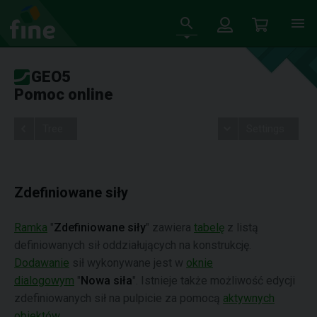
GEO5
Pomoc online
Tree
Settings
Zdefiniowane siły
Ramka
"
Zdefiniowane siły
" zawiera
tabelę
z listą
definiowanych sił oddziałujących na konstrukcję.
Dodawanie
sił wykonywane jest w
oknie
dialogowym
"
Nowa siła
". Istnieje także możliwość edycji
zdefiniowanych sił na pulpicie za pomocą
aktywnych
obiektów
.