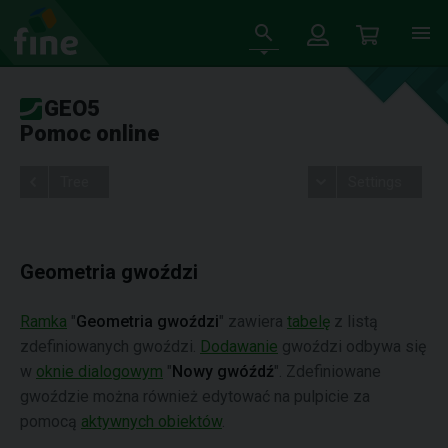
GEO5
Pomoc online
Tree
Settings
Geometria gwoździ
Ramka
"
Geometria gwoździ
" zawiera
tabelę
z listą
zdefiniowanych gwoździ.
Dodawanie
gwoździ odbywa się
w
oknie dialogowym
"
Nowy gwóźdź
". Zdefiniowane
gwoździe można również edytować na pulpicie za
pomocą
aktywnych obiektów
.