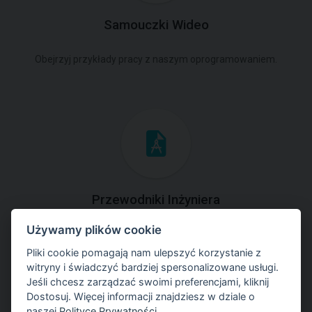
Samouczki Wideo
Obejrzyj przykłady pracy z naszym oprogramowaniem.
Przewodniki Inżyniera
Używamy plików cookie
Zapoznaj się z przykładami rozwiązań zadań
geotechnicznych z zastosowaniem programów GEO5.
Pliki cookie pomagają nam ulepszyć korzystanie z
witryny i świadczyć bardziej spersonalizowane usługi.
Jeśli chcesz zarządzać swoimi preferencjami, kliknij
Dostosuj. Więcej informacji znajdziesz w dziale o
naszej
Polityce Prywatności
.