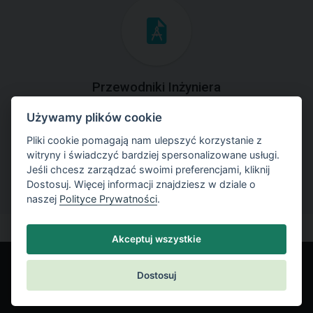
Przewodniki Inżyniera
Używamy plików cookie
Zapoznaj się z przykładami rozwiązań zadań
geotechnicznych z zastosowaniem programów GEO5.
Pliki cookie pomagają nam ulepszyć korzystanie z
witryny i świadczyć bardziej spersonalizowane usługi.
Jeśli chcesz zarządzać swoimi preferencjami, kliknij
Dostosuj. Więcej informacji znajdziesz w dziale o
naszej
Polityce Prywatności
.
Akceptuj wszystkie
Dostosuj
© Fine spol. s r.o.