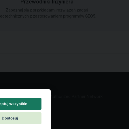
Przewodniki Inżyniera
Zapoznaj się z przykładami rozwiązań zadań
eotechnicznych z zastosowaniem programów GEO5.
Authorized Partner Network
ptuj wszystkie
Dostosuj
akt