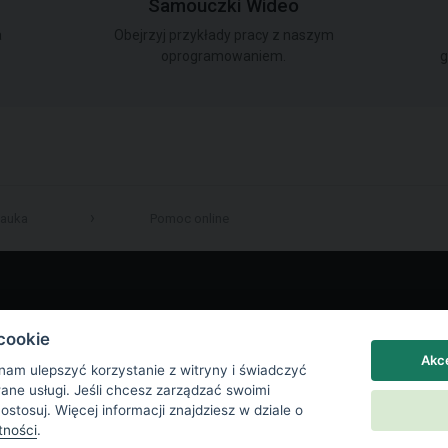
Samouczki Wideo
a
Obejrzyj przykłady pracy z naszym
oprogramowaniem.
g
auka
Pomoc online
LinkedIn
cookie
Akce
 nam ulepszyć korzystanie z witryny i świadczyć
wane usługi. Jeśli chcesz zarządzać swoimi
Dostosuj. Więcej informacji znajdziesz w dziale o
tności
.
a prywatności
|
Ustawienia plików cookie
|
End User License Agreement
|
Kont