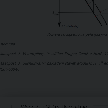
Krzywa obciążeniowa pala (krzywa 
Literatura:
st
Masopust, J.: Vrtane piloty. 1
edition, Prague, Cenek a Jezek, 19
st
Masopust, J., Glisnikova, V.: Zakladani staveb Modul M01. 1
ed
7204-538-9.
Wypróbuj GEO5. Bezpłatnie.