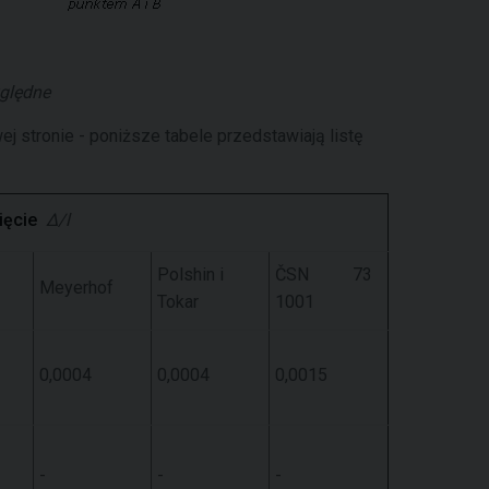
ględne
stronie - poniższe tabele przedstawiają listę
ięcie
Δ/l
Polshin i
ČSN 73
Meyerhof
Tokar
1001
0,0004
0,0004
0,0015
-
-
-