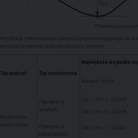
Przemieszczenie wz
Weryfikacja maksymalnego przemieszczenia względnego po lewej 
najwyższych wartości zalecanych przez literaturę.
Największe względne ug
Typ budowli
Typ uszkodzenia
Burland i Wroth
Dla L/H = 1 - 0,0004
Pęknięcia w
ścianach
Dla L/H = 5 - 0,0008
Niezbrojone
ściany nośne
Pęknięcie w
Dla L/H = 1 - 0,0002
konstrukcjach