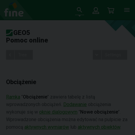
GEO5
Pomoc online
Tree
Settings
Obciążenie
Ramka
"
Obciążenie
" zawiera tabelę z listą
wprowadzonych obciążeń.
Dodawanie
obciążenia
wykonuje się w
oknie dialogowym
"
Nowe obciążenie
".
Wprowadzone obciążenia można edytować na pulpicie za
pomocą
aktywnych wymiarów
lub
aktywnych obiektów
.