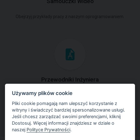
Samouczki Wideo
Obejrzyj przykłady pracy z naszym oprogramowaniem.
Przewodniki Inżyniera
Używamy plików cookie
Zapoznaj się z przykładami rozwiązań zadań
geotechnicznych z zastosowaniem programów GEO5.
Pliki cookie pomagają nam ulepszyć korzystanie z
witryny i świadczyć bardziej spersonalizowane usługi.
Jeśli chcesz zarządzać swoimi preferencjami, kliknij
Dostosuj. Więcej informacji znajdziesz w dziale o
naszej
Polityce Prywatności
.