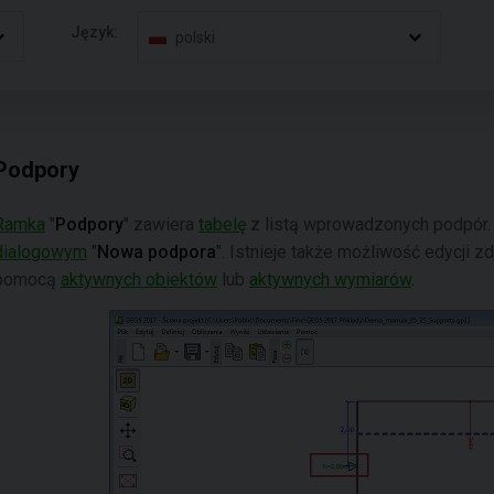
Język:
polski
Podpory
Ramka
"
Podpory
" zawiera
tabelę
z listą wprowadzonych podpór
dialogowym
"
Nowa podpora
". Istnieje także możliwość edycji z
pomocą
aktywnych obiektów
lub
aktywnych wymiarów
.