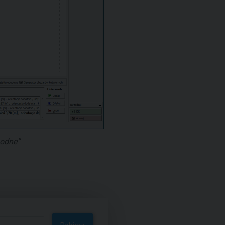
odne”