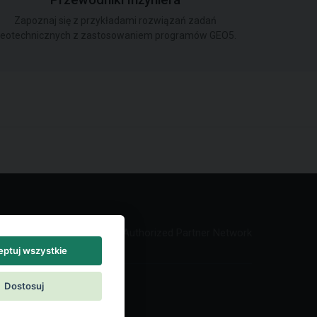
Przewodniki Inżyniera
Zapoznaj się z przykładami rozwiązań zadań
eotechnicznych z zastosowaniem programów GEO5.
Authorized Partner Network
ptuj wszystkie
Dostosuj
akt