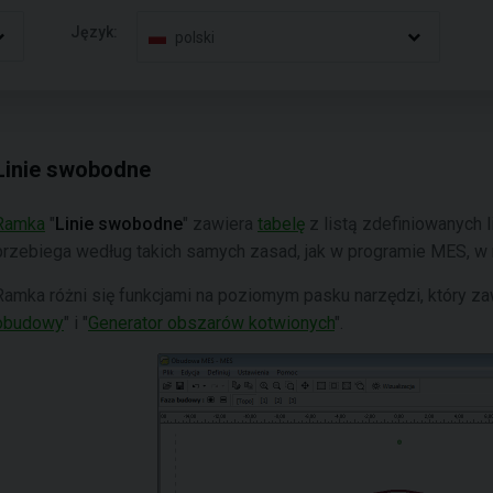
Język:
polski
Linie swobodne
Ramka
"
Linie swobodne
" zawiera
tabelę
z listą zdefiniowanych 
przebiega według takich samych zasad, jak w programie MES, w 
Ramka różni się funkcjami na poziomym pasku narzędzi, który zaw
obudowy
" i "
Generator obszarów kotwionych
".