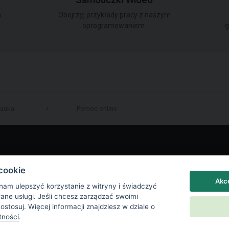
Samouczki Wideo
a
Obejrzyj przykłady pracy z naszym
oprogramowaniem.
g
auka
Pomoc online
LinkedIn
cookie
Akce
 nam ulepszyć korzystanie z witryny i świadczyć
wane usługi. Jeśli chcesz zarządzać swoimi
Dostosuj. Więcej informacji znajdziesz w dziale o
tności
.
a prywatności
|
Ustawienia plików cookie
|
End User License Agreement
|
Kont