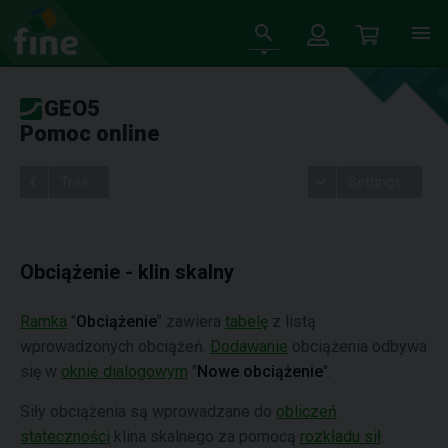
GEO5
Pomoc online
Tree
Settings
Obciążenie - klin skalny
Ramka
"
Obciążenie
" zawiera
tabelę
z listą
wprowadzonych obciążeń.
Dodawanie
obciążenia odbywa
się w
oknie dialogowym
"
Nowe obciążenie
".
Siły obciążenia są wprowadzane do
obliczeń
stateczności
klina skalnego za pomocą
rozkładu sił
.