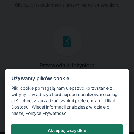
Obejrzyj przykłady pracy z naszym oprogramowaniem.
Przewodniki Inżyniera
Używamy plików cookie
Zapoznaj się z przykładami rozwiązań zadań
geotechnicznych z zastosowaniem programów GEO5.
Pliki cookie pomagają nam ulepszyć korzystanie z
witryny i świadczyć bardziej spersonalizowane usługi.
Jeśli chcesz zarządzać swoimi preferencjami, kliknij
Dostosuj. Więcej informacji znajdziesz w dziale o
naszej
Polityce Prywatności
.
Akceptuj wszystkie