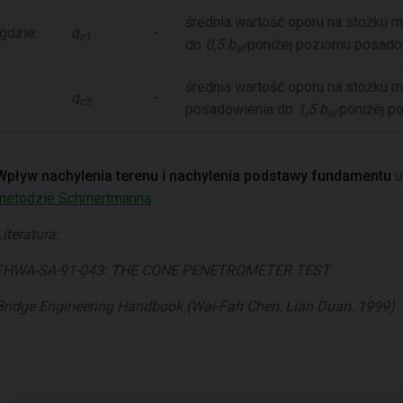
średnia wartość oporu na stożku 
gdzie:
q
-
c1
do
0,5.b
poniżej poziomu posado
ef
średnia wartość oporu na stożku 
q
-
c2
posadowienia do
1,5.b
poniżej p
ef
Wpływ nachylenia terenu i nachylenia podstawy fundamentu
u
metodzie Schmertmanna
.
Literatura:
FHWA-SA-91-043: THE CONE PENETROMETER TEST
Bridge Engineering Handbook (Wai-Fah Chen, Lian Duan, 1999)