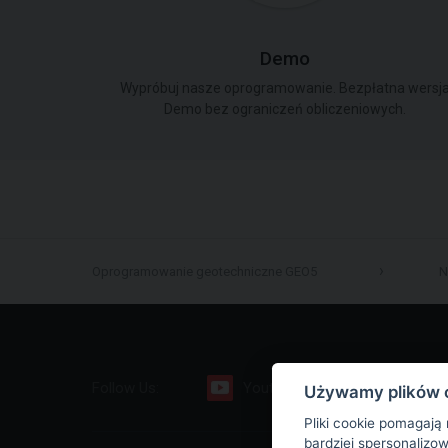
Demo
Wypróbuj nasze oprogramowanie. Bezpłatna wersj
Demo bez ograniczeń obliczeniowych.
Oprogramowanie geotechniczne GEO5
N
Follow Us:
Youtube
Facebook
Używamy plików 
Pliki cookie pomagają
bardziej spersonalizo