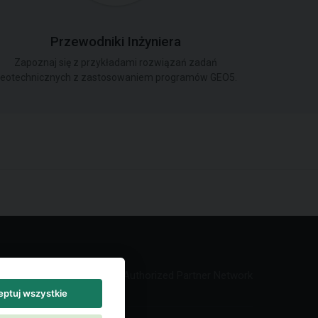
Przewodniki Inżyniera
Zapoznaj się z przykładami rozwiązań zadań
eotechnicznych z zastosowaniem programów GEO5.
Authorized Partner Network
ptuj wszystkie