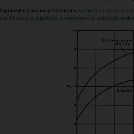
Współczynnik nośności Skemptona
N
zależy od stosunku sze
c
oraz od stosunku głębokości posadowienia
d
i szerokości efekt