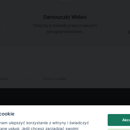
Samouczki Wideo
a
Obejrzyj przykłady pracy z naszym
oprogramowaniem.
g
auka
Pomoc online
LinkedIn
cookie
Akce
 nam ulepszyć korzystanie z witryny i świadczyć
wane usługi. Jeśli chcesz zarządzać swoimi