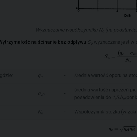
Wyznaczanie współczynnika
N
(na podstawie:
c
Wytrzymałość na ścinanie bez odpływu
S
wyznaczana jest w 
u
gdzie:
q
-
średnia wartość oporu na sto
c
średnia wartość naprężeń pi
σ
-
v0
posadowienia do
1,5.b
poni
ef
N
-
Współczynnik stożka (w zak
k