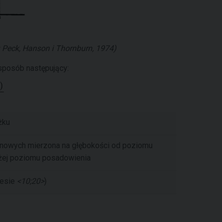
 Peck, Hanson i Thornburn, 1974)
sposób następujący:
żku
onowych mierzona na głębokości od poziomu
żej poziomu posadowienia
resie
<10;20>
)