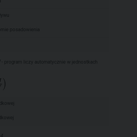
a
ływu
iomie posadowienia
- program liczy automatycznie w jednostkach
dkowej
dkowej
4.