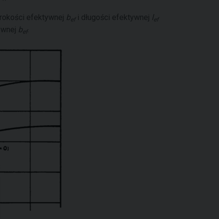
rokości efektywnej
b
i długości efektywnej
l
ef
ef
ywnej
b
.
ef