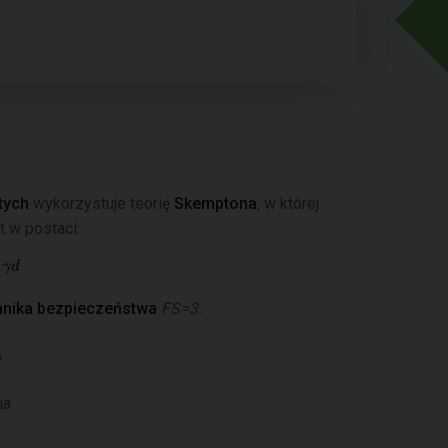
tych
wykorzystuje teorię
Skemptona
, w której
 w postaci:
ynnika bezpieczeństwa
FS=3.
o
ia