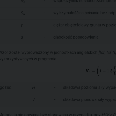
N
-
współczynnik nośności Skempton
c
S
-
wytrzymałość na ścinanie bez odp
u
γ
-
ciężar objętościowy gruntu w poz
d
-
głębokość posadowienia
Wzór został wyprowadzony w jednostkach angielskich
[tsf, tcf ft]
wykorzystywanych w programie.
gdzie:
H
-
składowa pozioma siły wypa
V
-
składowa pionowa siły wypa
Metoda ta nie powinna być stosowana w przypadku, gdy
H/V > 0,