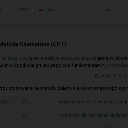
Język:
polski
Metoda Skemptona (CPT)
Poniższe rozwiązanie, mające zastosowanie dla
gruntów spois
nośność podłoża gruntowego pod fundamentem
wyrażona jest
Przy stosowaniu tej metody zaleca się stosowanie współcz
gdzie:
R
-
nośność podłoża fundamentoweg
d
K
-
współczynnik nachylenia obciążen
c