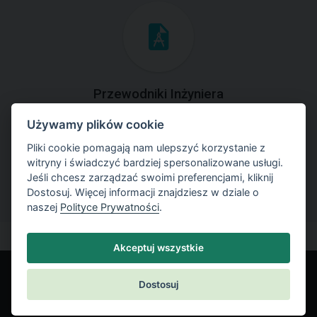
Przewodniki Inżyniera
Używamy plików cookie
Zapoznaj się z przykładami rozwiązań zadań
geotechnicznych z zastosowaniem programów GEO5.
Pliki cookie pomagają nam ulepszyć korzystanie z
witryny i świadczyć bardziej spersonalizowane usługi.
Jeśli chcesz zarządzać swoimi preferencjami, kliknij
Dostosuj. Więcej informacji znajdziesz w dziale o
naszej
Polityce Prywatności
.
Akceptuj wszystkie
Dostosuj
© Fine spol. s r.o.