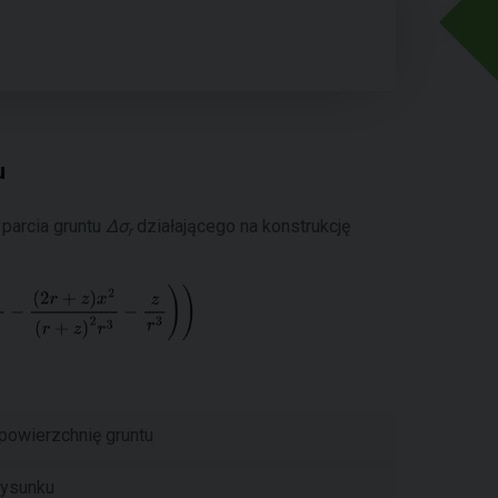
u
parcia gruntu
Δσ
działającego na konstrukcję
r
 powierzchnię gruntu
rysunku