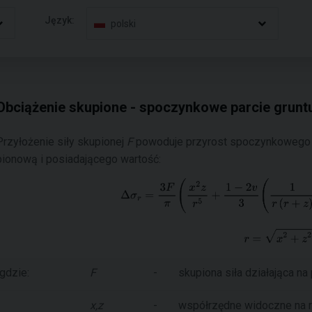
Język:
polski
Obciążenie skupione - spoczynkowe parcie grunt
Przyłożenie siły skupionej
F
powoduje przyrost spoczynkowego 
pionową i posiadającego wartość:
gdzie:
F
-
skupiona siła działająca na
x,z
-
współrzędne widoczne na 