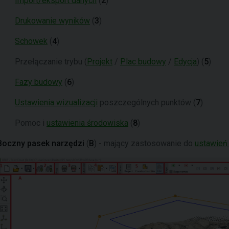
Import/eksport danych
(
2
)
Drukowanie wyników
(
3
)
Schowek
(
4
)
Przełączanie trybu (
Projekt
/
Plac budowy
/
Edycja
) (
5
)
Fazy budowy
(
6
)
Ustawienia wizualizacji
poszczególnych punktów (
7
)
Pomoc i
ustawienia środowiska
(
8
)
Boczny pasek narzędzi
(
B
) - mający zastosowanie do
ustawień 