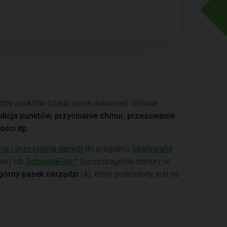
czbie punktów (rzędu setek milionów). Główne
ukcja punktów
,
przycinanie chmur
,
przesuwanie
ości itp
.
a i przesyłania danych
do programu
Stratygrafia
ne) lub
SchowkaFine™
(poszczególne chmury w
górny pasek narzędzi
(A), który podzielony jest na