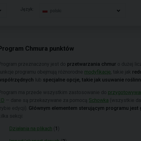
Język:
polski
Program Chmura punktów
Program przeznaczony jest do
przetwarzania chmur
o dużej li
funkcje programu obejmują różnorodne
modyfikacje
, takie jak
red
współrzędnych
lub
specjalne opcje, takie jak usuwanie roślinn
Program ma przede wszystkim zastosowanie do
przygotowywani
3D
— dane są przekazywane za pomocą
Schowka
(wszystkie da
trybie edycji).
Głównym elementem sterującym programu jest 
kilka sekcji:
Działania na plikach
(
1
)