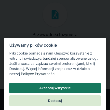
Przewodniki Inżyniera
Używamy plików cookie
Zapoznaj się z przykładami rozwiązań zadań
geotechnicznych z zastosowaniem programów GEO5.
Pliki cookie pomagają nam ulepszyć korzystanie z
witryny i świadczyć bardziej spersonalizowane usługi.
Jeśli chcesz zarządzać swoimi preferencjami, kliknij
Dostosuj. Więcej informacji znajdziesz w dziale o
naszej
Polityce Prywatności
.
Akceptuj wszystkie
Dostosuj
© Fine spol. s r.o.