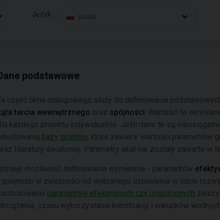
Język:
polski
Dane podstawowe
Ta część okna dialogowego służy do definiowania podstawowyc
kąta tarcia wewnętrznego
oraz
spójności
. Wartości te określan
dla każdego projektu indywidualnie. Jeśli dane te są nieosiągaln
wbudowanej
bazy gruntów
, która zawiera wartości parametrów 
oraz literatury światowej. Parametry skał nie zostały zawarte w te
Istnieje możliwość definiowania wymiennie - parametrów
efekt
i spójności w zależności od wybranego ustawienia w liście rozwij
zastosowaniu
parametrów efektywnych czy uogólnionych
zależy 
obciążenia, czasu wykorzystania konstrukcji i warunków wodnych