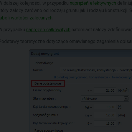
W dalszej kolejności, w przypadku
naprężeń efektywnych
definiu
który zależy zarówno od rodzaju gruntu jak i rodzaju konstrukcj
tabeli wartości zalecanych
.
W przypadku
naprężeń całkowitych
natomiast należy zdefiniowa
Podstawy teoretyczne dotyczące omawianego zaganienia opisan