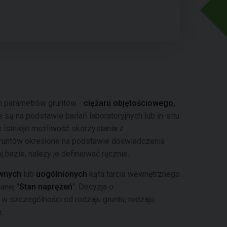
h parametrów gruntów -
ciężaru objętościowego,
e są na podstawie badań laboratoryjnych lub in-situ
e istnieje możliwość skorzystania z
gruntów określone na podstawie doświadczenia
j bazie, należy je definiować ręcznie.
ywnych
lub
uogólnionych
kąta tarcia wewnętrznego
anej "
Stan naprężeń
". Decyzja o
w szczególności od rodzaju gruntu, rodzaju
.