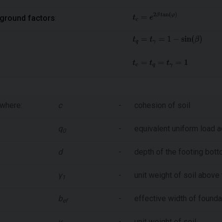
ground factors
:
where:
c
-
cohesion of soil
q
-
equivalent uniform load a
0
d
-
depth of the footing bot
γ
-
unit weight of soil above
1
b
-
effective width of founda
ef
γ
-
unit weight of soil