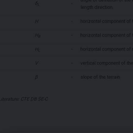
δ
-
L
length direction
H
-
horizontal component of t
H
-
horizontal component of t
B
H
-
horizontal component of r
L
V
-
vertical component of the
β
-
slope of the terrain
Literature: CTE DB SE-C