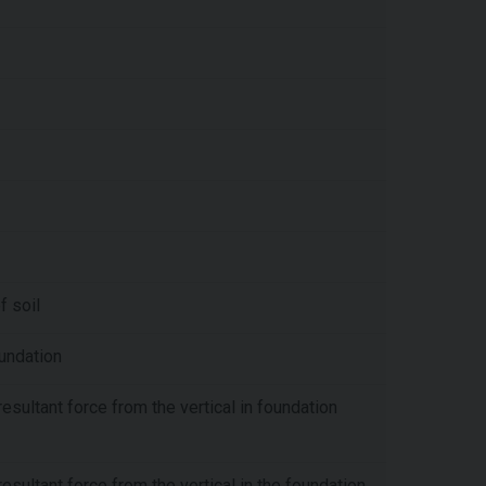
f soil
oundation
resultant force from the vertical in foundation
resultant force from the vertical in the foundation