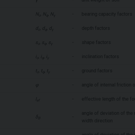
N
,
N
,
N
-
bearing capacity factors
c
q
γ
d
,
d
,
d
-
depth factors
c
q
γ
s
,
s
,
s
-
shape factors
c
q
γ
i
,
i
,
i
-
inclination factors
c
q
γ
t
,
t
,
t
-
ground factors
c
q
γ
φ
-
angle of internal friction o
l
-
effective length of the f
ef
angle of deviation of the 
δ
-
B
width direction
angle of deviation of the 