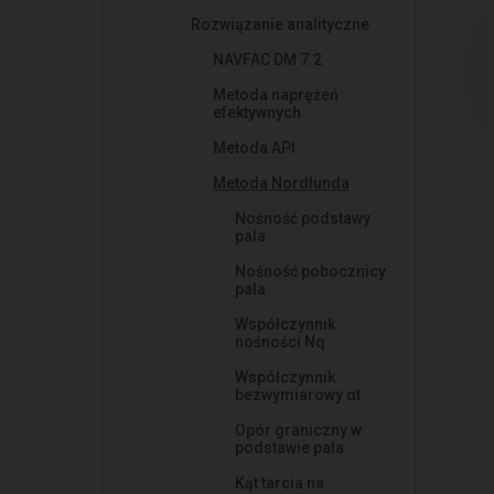
Rozwiązanie analityczne
NAVFAC DM 7.2
Metoda naprężeń
efektywnych
Metoda API
Metoda Nordlunda
Nośność podstawy
pala
Nośność pobocznicy
pala
Współczynnik
nośności Nq
Współczynnik
bezwymiarowy αt
Opór graniczny w
podstawie pala
Kąt tarcia na