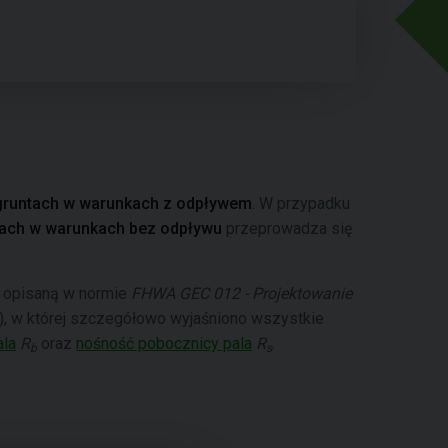
 gruntach w warunkach z odpływem
. W przypadku
tach w warunkach bez odpływu
przeprowadza się
ą opisaną w normie
FHWA GEC 012 - Projektowanie
6), w której szczegółowo wyjaśniono wszystkie
ala
R
oraz
nośność pobocznicy pala
R
.
b
s