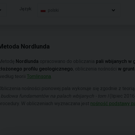
Język:
polski
Metoda Nordlunda
Metodę
Nordlunda
opracowano do obliczania
pali wbijanych w
złożonego profilu geologicznego
, obliczenia nośności
w grun
według teorii
Tomlinsona
.
Obliczenia nośności pionowej pala wykonuje się zgodnie z teori
i budowa fundamentów na palach wbijanych - tom I
(lipiec 201
procedury. W obliczeniach wyznaczana jest
nośność podstawy p