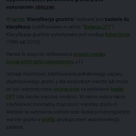
wykonaniem
obliczeń
.
W
ramce
"
Klasyfikacja gruntów
" wybrane jest
badanie do
klasyfikacji
(zdefiniowane w ramce "
Badania CPT
").
Klasyfikacja gruntów wykonywana jest według
Robertsona
(1986 lub 2010).
Ramka ta służy do definiowania
współczynnika
powierzchni netto penetrometru
α
[
-
].
Istnieje możliwość zdefiniowania jednakowego ciężaru
objętościowego gruntu
γ
dla wszystkich warstw lub może
on być automatycznie
wyznaczony
na podstawie
badań
CPT
(dla każdej warstwy osobno). W ramce należy także
zdefiniować minimalną miąższość warstwy gruntu
h
.
Wartość ta wpływa na rozkład oraz liczbę poszczególnych
warstw gruntu w
profilu
geologicznym analizowanego
zadania.