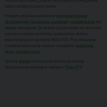
nośności podstawy, program automatycznie uwzględnia
wpływ zmiany poziomu terenu.
Program umożliwia obliczenie
granicznej krzywej
obciążeniowej (obciążenie-osiadanie)
i
osiadania pala
dla
danego obciążenia. Do analizy przyjmowane są obliczone
wartości nośności podstawy i pobocznicy; analiza
wykonywana jest wg normy NEN 6743. Przy obliczaniu
osiadania pala można również uwzględnić
negatywne
tarcie na pobocznicy
.
Sposób
analizy
nośności pali zależy od metody
obliczeniowej wybranej w zakładce "
Pale CPT
".