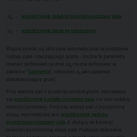
α
-
współczynnik redukcji nośności podstawy pala
p
α
-
współczynnik tarcia na pobocznicy
s
Współczynniki są obliczane automatycznie na podstawie
rodzaju pala i otaczającego gruntu - można te parametry
również definiować ręcznie (
α
można definiować w
p
zakładce "
Geometria
", natomiast
α
jako parametr
s
charakteryzujący grunt).
Przy analizie pali o przekroju prostokątnym, wprowadza
się
współczynnik kształtu podstawy pala
s
w celu redukcji
nośności podstawy. Podczas analizy pali z poszerzoną
stopą, wprowadzany jest
współczynnik wpływu
poszerzenia podstawy pala
β
, służący do korekcji
nośności poszerzonej stopy pala. Podczas obliczania