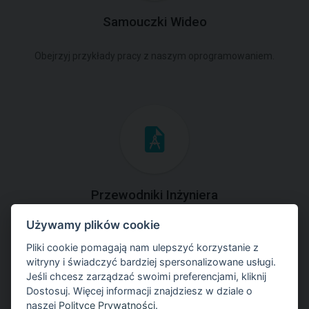
Samouczki Wideo
Obejrzyj przykłady pracy z naszym oprogramowaniem.
Przewodniki Inżyniera
Używamy plików cookie
Zapoznaj się z przykładami rozwiązań zadań
geotechnicznych z zastosowaniem programów GEO5.
Pliki cookie pomagają nam ulepszyć korzystanie z
witryny i świadczyć bardziej spersonalizowane usługi.
Jeśli chcesz zarządzać swoimi preferencjami, kliknij
Dostosuj. Więcej informacji znajdziesz w dziale o
naszej
Polityce Prywatności
.