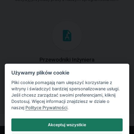
Przewodniki Inżyniera
Używamy plików cookie
Zapoznaj się z przykładami rozwiązań zadań
geotechnicznych z zastosowaniem programów GEO5.
Pliki cookie pomagają nam ulepszyć korzystanie z
witryny i świadczyć bardziej spersonalizowane usługi.
Jeśli chcesz zarządzać swoimi preferencjami, kliknij
Dostosuj. Więcej informacji znajdziesz w dziale o
naszej
Polityce Prywatności
.
Akceptuj wszystkie