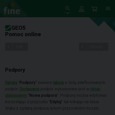
GEO5
Pomoc online
Tree
Settings
Podpory
Ramka
"
Podpory
" zawiera
tabelę
z listą zdefiniowanych
podpór.
Dodawanie
podpór wykonywane jest w
oknie
dialogowym
"
Nowa podpora
". Podporę można edytować
korzystając z przycisku "
Edytuj
" lub klikając na liście
linijkę z żądaną podporą lewym przyciskiem myszki.