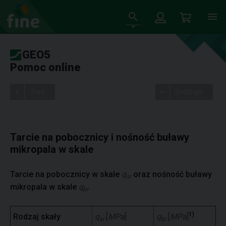
GEO5
Pomoc online
Tree
Settings
Tarcie na pobocznicy i nośność buławy
mikropala w skale
Tarcie na pobocznicy w skale
q
oraz nośność buławy
sr
mikropala w skale
q
br
1)
Rodzaj skały
q
[
MPa
]
q
[
MPa
]
sr
br