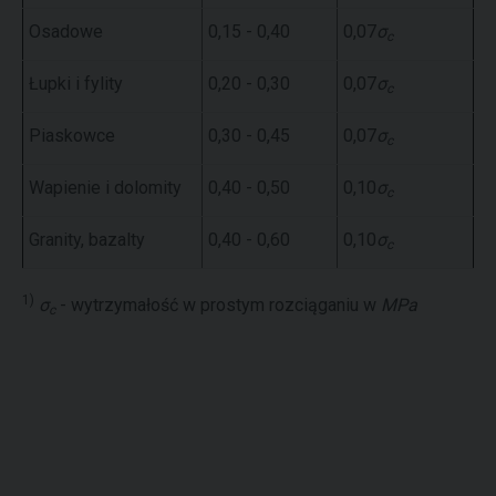
Osadowe
0,15 - 0,40
0,07
σ
c
Łupki i fylity
0,20 - 0,30
0,07
σ
c
Piaskowce
0,30 - 0,45
0,07
σ
c
Wapienie i dolomity
0,40 - 0,50
0,10
σ
c
Granity, bazalty
0,40 - 0,60
0,10
σ
c
1)
σ
- wytrzymałość w prostym rozciąganiu w
MPa
c