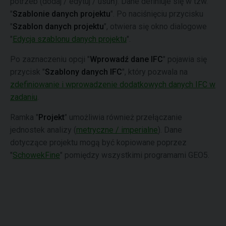
potrzeb (dodaj / edytuj / usuń). Dane definiuje się w tzw.
"
Szablonie danych projektu
". Po naciśnięciu przycisku
"
Szablon danych projektu
", otwiera się okno dialogowe
"
Edycja szablonu danych projektu
".
Po zaznaczeniu opcji "
Wprowadź dane IFC
" pojawia się
przycisk "
Szablony danych IFC
", który pozwala na
zdefiniowanie i wprowadzenie dodatkowych danych IFC w
zadaniu
.
Ramka "
Projekt
" umożliwia również przełączanie
jednostek analizy (
metryczne / imperialne
). Dane
dotyczące projektu mogą być kopiowane poprzez
"
SchowekFine
" pomiędzy wszystkimi programami GEO5.