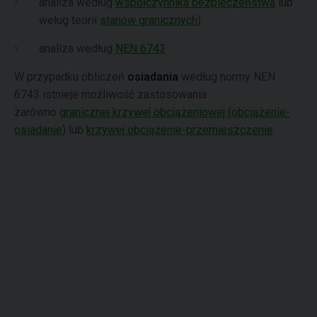
analiza według
współczynnika bezpieczeństwa
lub
weług teorii
stanów granicznych
)
analiza według
NEN 6743
W przypadku obliczeń
osiadania
według normy NEN
6743 istnieje możliwość
zastosowania
zarówno
granicznej krzywej obciążeniowej (obciążenie-
osiadanie)
lub
krzywej obciążenie-przemieszczenie
.