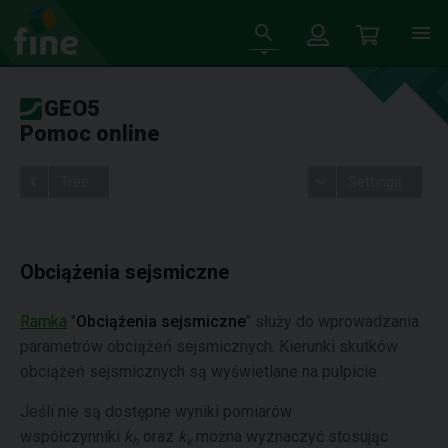
GEO5
Pomoc online
Tree
Settings
Obciążenia sejsmiczne
Ramka
"
Obciążenia sejsmiczne
" służy do wprowadzania
parametrów obciążeń sejsmicznych. Kierunki skutków
obciążeń sejsmicznych są wyświetlane na pulpicie.
Jeśli nie są dostępne wyniki pomiarów
współczynniki
k
oraz
k
można wyznaczyć stosując
h
v