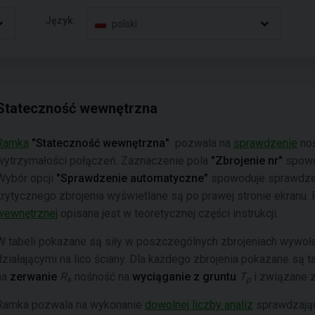
Język:
polski
Stateczność wewnętrzna
Ramka
"Stateczność wewnętrzna"
pozwala na
sprawdzenie
noś
wytrzymałości połączeń. Zaznaczenie pola
"Zbrojenie nr"
spowod
Wybór opcji
"Sprawdzenie automatyczne"
spowoduje sprawdzeni
krytycznego zbrojenia wyświetlane są po prawej stronie ekranu.
wewnętrznej
opisana jest w teoretycznej części instrukcji.
W tabeli pokazane są siły w poszczególnych zbrojeniach wywo
działającymi na lico ściany. Dla każdego zbrojenia pokazane są t
na
zerwanie
R
, nośność na
wyciąganie z gruntu
T
i związane z
t
p
Ramka pozwala na wykonanie
dowolnej liczby analiz
sprawdzając