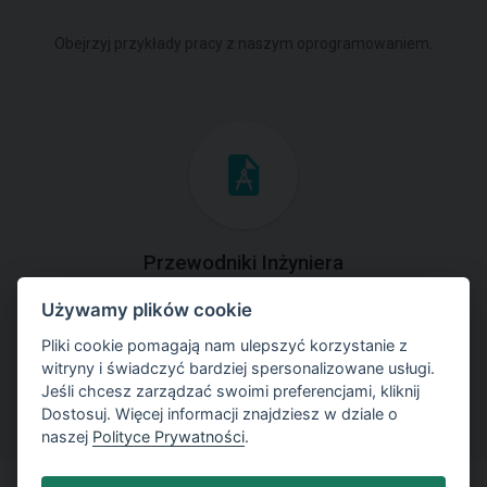
Obejrzyj przykłady pracy z naszym oprogramowaniem.
Przewodniki Inżyniera
Używamy plików cookie
Zapoznaj się z przykładami rozwiązań zadań
geotechnicznych z zastosowaniem programów GEO5.
Pliki cookie pomagają nam ulepszyć korzystanie z
witryny i świadczyć bardziej spersonalizowane usługi.
Jeśli chcesz zarządzać swoimi preferencjami, kliknij
Dostosuj. Więcej informacji znajdziesz w dziale o
naszej
Polityce Prywatności
.