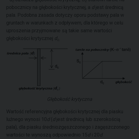
c
c
pobocznicy na głębokości krytycznej, a
d
jest średnicą
pala. Podobna zasada dotyczy oporu podstawy pala w
gruntach w warunkach z odpływem, dla którego w celu
uproszenia przyjmowane są takie same wartości
głębokości krytycznej
d
c.
Głębokość krytyczna
Wartość referencyjna głębokości krytycznej dla piasku
luźnego wynosi 10
d
(
d
jest średnicą lub szerokością
pala), dla piasku średniozgęszczonego i zagęszczonego
wartości te wynoszą odpowiednio 15
d
i 20
d
.