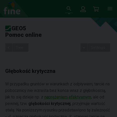
GEO5
Pomoc online
Tree
Settings
Głębokość krytyczna
W przypadku gruntów w warunkach z odpływem, tarcie na
pobocznicy nie wzrasta bez końca wraz z głębokością,
jak to się dzieje np. z
naprężeniem efektywnym
, ale od
pewnej, tzw.
głębokości krytycznej
, przyjmuje wartość
stałą. Na poniższym rysunku przedstawiono tę zależność
-
d
oznacza głębokość krytyczną,
S
stanowi tarcie na