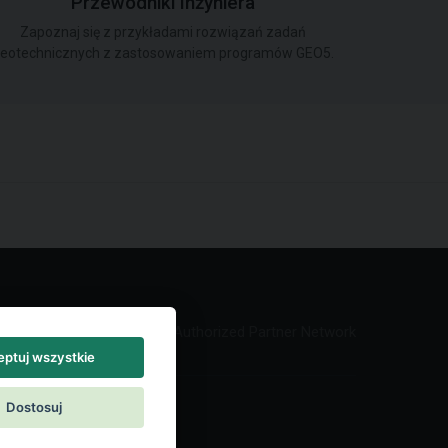
Przewodniki Inżyniera
Zapoznaj się z przykładami rozwiązań zadań
eotechnicznych z zastosowaniem programów GEO5.
Authorized Partner Network
ptuj wszystkie
Dostosuj
akt