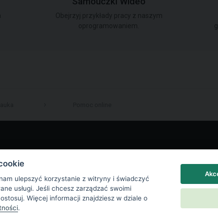
Samouczki Wideo
a
Obejrzyj przykłady pracy z naszym
oprogramowaniem.
g
auka
Pomoc online
LinkedIn
cookie
Akce
 nam ulepszyć korzystanie z witryny i świadczyć
wane usługi. Jeśli chcesz zarządzać swoimi
Dostosuj. Więcej informacji znajdziesz w dziale o
tności
.
a prywatności
|
Ustawienia plików cookie
|
End User License Agreement
|
Kont