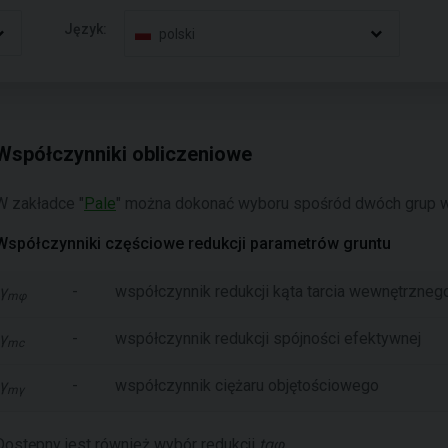
Język:
polski
Współczynniki obliczeniowe
W zakładce "
Pale
" można dokonać wyboru spośród dwóch grup w
Współczynniki częściowe redukcji parametrów gruntu
γ
-
współczynnik redukcji kąta tarcia wewnętrzneg
mφ
γ
-
współczynnik redukcji spójności efektywnej
mc
γ
-
współczynnik ciężaru objętościowego
mγ
Dostępny jest również wybór redukcji
tgφ
.