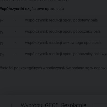
Współczynniki częściowe oporu pala
γ
-
współczynnik redukcji oporu podstawy pala
b
γ
-
współczynnik redukcji oporu pobocznicy pala
s
γ
-
współczynnik redukcji całkowitego oporu pala
b
γ
-
współczynnik redukcji oporu pobocznicy pala w
st
Wartości poszczególnych współczynników podane są w odpowi
Wypróbuj GEO5. Bezpłatnie.