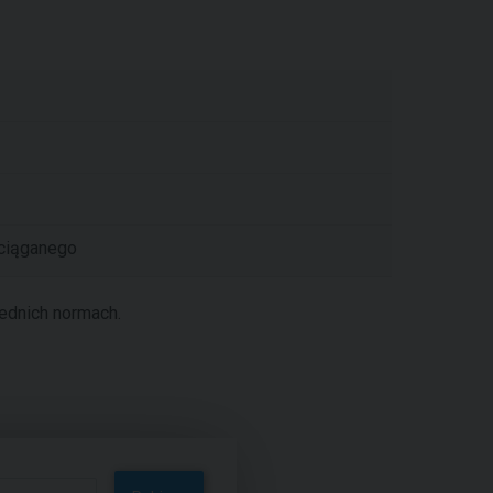
yciąganego
ednich normach.