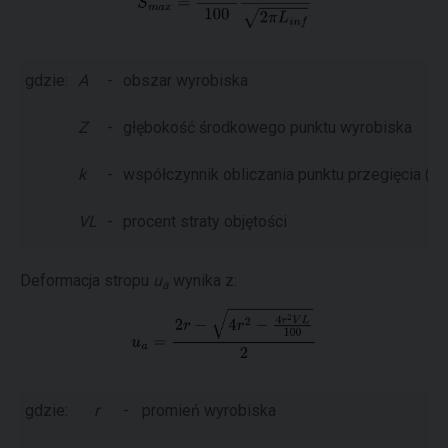
gdzie:
A
-
obszar wyrobiska
Z
-
głębokość środkowego punktu wyrobiska
k
-
współczynnik obliczania punktu przegięcia (sta
VL
-
procent straty objętości
Deformacja stropu
u
wynika z:
a
gdzie:
r
-
promień wyrobiska