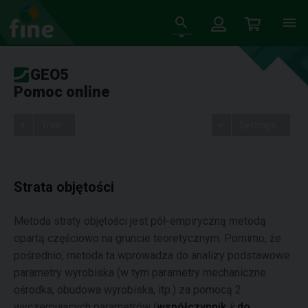
GEO5
Pomoc online
Tree
Settings
Strata objętości
Metoda straty objętości jest pół-empiryczną metodą
opartą częściowo na gruncie teoretycznym. Pomimo, że
pośrednio, metoda ta wprowadza do analizy podstawowe
parametry wyrobiska (w tym parametry mechaniczne
ośrodka, obudowa wyrobiska, itp.) za pomocą 2
wyczerpujących parametrów (
współczynnik
k
do