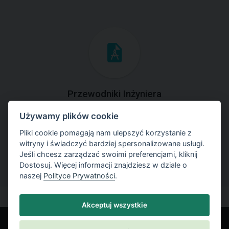
Przewodniki Inżyniera
Używamy plików cookie
Zapoznaj się z przykładami rozwiązań zadań
geotechnicznych z zastosowaniem programów GEO5.
Pliki cookie pomagają nam ulepszyć korzystanie z
witryny i świadczyć bardziej spersonalizowane usługi.
Jeśli chcesz zarządzać swoimi preferencjami, kliknij
Dostosuj. Więcej informacji znajdziesz w dziale o
naszej
Polityce Prywatności
.
Akceptuj wszystkie