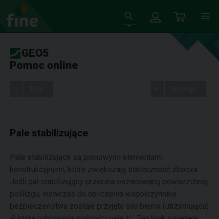
GEO5
Pomoc online
Tree
Settings
Pale stabilizujące
Pale stabilizujące są pionowymi elementami
konstrukcyjnymi, które zwiększają stateczność zbocza.
Jeśli pal stabilizujący przecina oszacowaną powierzchnię
poślizgu, wówczas do obliczenia współczynnika
bezpieczeństwa zostaje przyjęta siła bierna (utrzymująca)
P
, która odpowiada nośności pala
V
. Ten krok osiągany