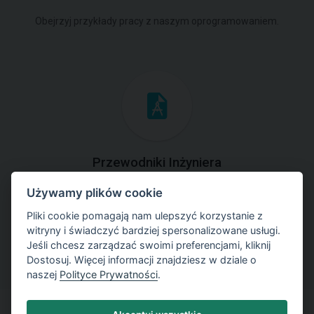
Obejrzyj przykłady pracy z naszym oprogramowaniem.
Przewodniki Inżyniera
Używamy plików cookie
Zapoznaj się z przykładami rozwiązań zadań
geotechnicznych z zastosowaniem programów GEO5.
Pliki cookie pomagają nam ulepszyć korzystanie z
witryny i świadczyć bardziej spersonalizowane usługi.
Jeśli chcesz zarządzać swoimi preferencjami, kliknij
Dostosuj. Więcej informacji znajdziesz w dziale o
naszej
Polityce Prywatności
.