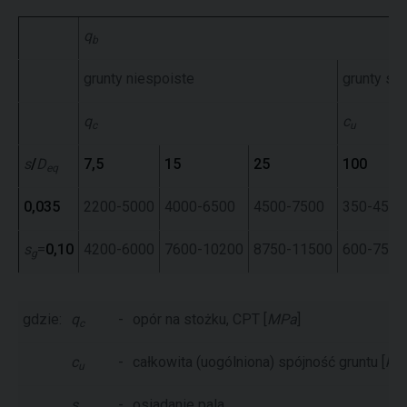
q
b
grunty niespoiste
grunty sp
q
c
c
u
s
/
D
7,5
15
25
100
eq
0,035
2200-5000
4000-6500
4500-7500
350-450
s
=
0,10
4200-6000
7600-10200
8750-11500
600-750
g
gdzie:
q
-
opór na stożku, CPT [
MPa
]
c
c
-
całkowita (uogólniona) spójność gruntu [
kP
u
s
-
osiadanie pala