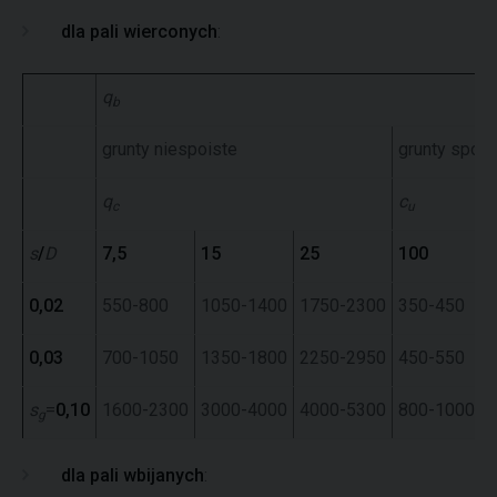
dla pali wierconych
:
q
b
grunty niespoiste
grunty spois
q
c
c
u
s
/
D
7,5
15
25
100
1
0,02
550-800
1050-1400
1750-2300
350-450
6
0,03
700-1050
1350-1800
2250-2950
450-550
7
s
=
0,10
1600-2300
3000-4000
4000-5300
800-1000
1
g
dla pali wbijanych
: