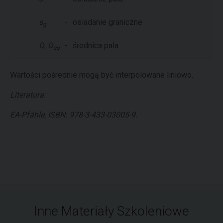
s
-
osiadanie graniczne
g
D
,
D
-
średnica pala
eq
Wartości pośrednie mogą być interpolowane liniowo.
Literatura:
EA-Pfähle, ISBN: 978-3-433-03005-9.
Inne Materiały Szkoleniowe