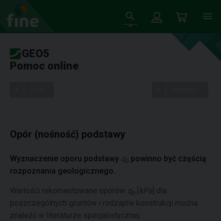
GEO5
Pomoc online
Tree
Settings
Opór (nośność) podstawy
Wyznaczenie oporu podstawy
q
powinno być częścią
b
rozpoznania geologicznego.
Wartości rekomentowane oporów
q
[
kPa
] dla
b
poszczególnych gruntów i rodzajów konstrukcji można
znaleźć w literaturze specjalistycznej: