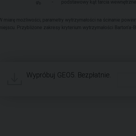
φ
-
podstawowy kąt tarcia wewnętrzne
b
W miarę możliwości, parametry wytrzymałości na ścinanie powi
miejscu. Przybliżone zakresy kryterium wytrzymałości Barton’a-
Wypróbuj GEO5. Bezpłatnie.