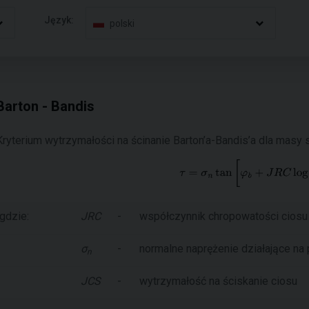
Język:
polski
Barton - Bandis
Kryterium wytrzymałości na ścinanie Barton’a-Bandis’a dla masy 
gdzie:
JRC
-
współczynnik chropowatości ciosu
σ
-
normalne naprężenie działające na
n
JCS
-
wytrzymałość na ściskanie ciosu