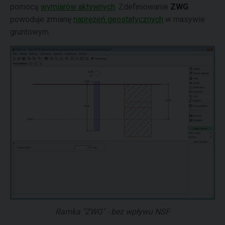
pomocą
wymiarów aktywnych
. Zdefiniowanie
ZWG
powoduje zmianę
naprężeń geostatycznych
w masywie
gruntowym.
Ramka "ZWG" - bez wpływu NSF