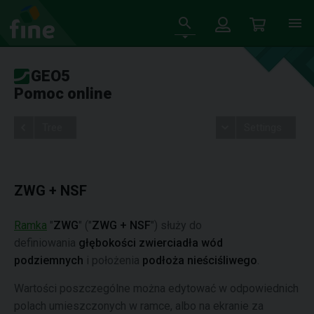
GEO5
Pomoc online
Tree
Settings
ZWG + NSF
Ramka
"
ZWG
" ("
ZWG + NSF
") służy do
definiowania
głębokości zwierciadła wód
podziemnych
i położenia
podłoża nieściśliwego
.
Wartości poszczególne można edytować w odpowiednich
polach umieszczonych w ramce, albo na ekranie za