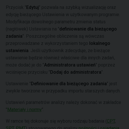
Przycisk "
Edytuj
" pozwala na szybką wizualizację oraz
edycję bieżącego Ustawienia w użytkowanym programie.
Modyfikacja dowolnego parametru zmienia status
(nagłówek) Ustawiania na "
definiowanie dla bieżącego
zadania
". Poszczególne obliczenia są wówczas
przeprowadzane z wykorzystaniem tego
lokalnego
ustawienia
. Jeśli użytkownik zdecyduje, że bieżące
ustawienie będzie również właściwe dla innych zadań,
może dodać je do "
Administratora ustawień
" poprzez
wciśnięcie przycisku "
Dodaj do administratora
".
Ustawienie "
Definiowanie dla bieżącego zadania
" jest
zwykle tworzone w przypadku importu starszych danych.
Ustawień parametrów analizy należy dokonać w zakładce
"
Materiały i normy
".
W ramce tej dokonuje się wyboru rodzaju badania (
CPT
,
SPT
,
PMT
) stosowanego do analizy
nośności
i
osiadania
.