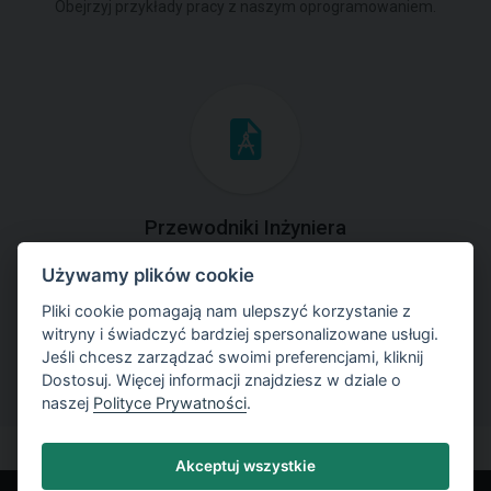
Obejrzyj przykłady pracy z naszym oprogramowaniem.
Przewodniki Inżyniera
Używamy plików cookie
Zapoznaj się z przykładami rozwiązań zadań
geotechnicznych z zastosowaniem programów GEO5.
Pliki cookie pomagają nam ulepszyć korzystanie z
witryny i świadczyć bardziej spersonalizowane usługi.
Jeśli chcesz zarządzać swoimi preferencjami, kliknij
Dostosuj. Więcej informacji znajdziesz w dziale o
naszej
Polityce Prywatności
.
Akceptuj wszystkie